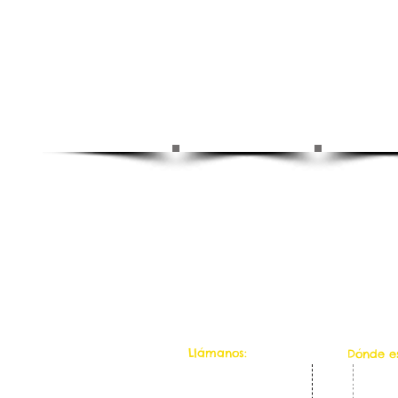
​​Llámanos:
​Dónde 
0034 647 506 757
C/Pardil