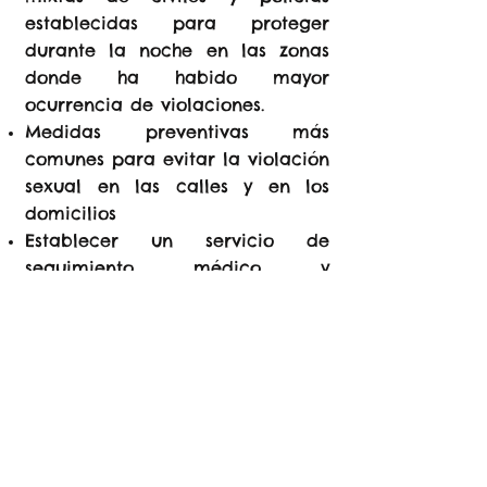
establecidas para proteger
durante la noche en las zonas
donde ha habido mayor
ocurrencia de violaciones.
Medidas preventivas más
comunes para evitar la violación
sexual en las calles y en los
domicilios
Establecer un servicio de
seguimiento médico y
psicológico para las víctimas de
violación menores de 10 años en
la agrupación de Bugorhe
Mejorar la relación materno-
filial y resarcimiento del rol de
las madres.
Prevención a través de
programas y mensajes de radio